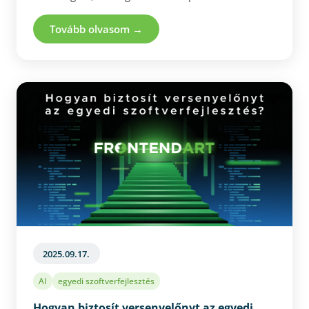
A React, Angular és Vue.js továbbra is a
legnépszerűbb megoldások közé tartoznak, de a
Tovább olvasom →
választásnál érdemes a fejlesztés gyorsaságát, a
tanulási görbét, a beépített eszközöket és a
karbantartási költségeket is figyelembe venni. A
legjobb framework tehát nem univerzális – mindig
a termék, a csapat és az üzleti célok függvényében
érdemes dönteni. A valódi cél nem maga a
technológia, hanem az, hogy olyan alkalmazást
építsünk, amely skálázható, hatékony és valóban
értéket teremt a felhasználók számára.
2025.09.17.
AI
egyedi szoftverfejlesztés
Hogyan biztosít versenyelőnyt az egyedi