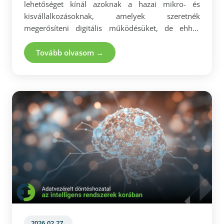
lehetőséget kínál azoknak a hazai mikro- és
kisvállalkozásoknak, amelyek szeretnék
megerősíteni digitális működésüket, de ehhez
korlátozott saját forrással rendelkeznek. A
támogatás akár 90%-os intenzitással, 3-12 millió
Tovább olvasom →
forint közötti vissza nem térítendő forrással
segítheti a technológiai fejlesztéseket, az üzleti
rendszerek bevezetését és a digitális szintlépést. A
szűk beadási időszak és a gyors forráskimerülés
miatt a felkészülést nem érdemes az utolsó
pillanatra hagyni!
2026.02.27.