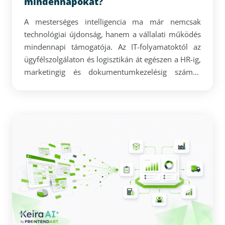
mindennapokat?
A mesterséges intelligencia ma már nemcsak
technológiai újdonság, hanem a vállalati működés
mindennapi támogatója. Az IT-folyamatoktól az
ügyfélszolgálaton és logisztikán át egészen a HR-ig,
marketingig és dokumentumkezelésig számos
területen segíthet gyorsabbá, pontosabbá és
hatékonyabbá tenni a munkát. A jól bevezetett AI-
megoldások nem kiváltják az emberi
gondolkodást, hanem tehermentesítik a
munkatársakat az ismétlődő, időigényes feladatok
alól.