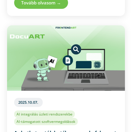
nem helyettesíthetők egymással. Megmutatja,
Tovább olvasom →
hogyan járul hozzá mindhárom szerep a stabil,
fenntartható és üzletileg értékes szoftverekhez.
Arra is rávilágít, milyen kockázatokkal jár, ha
bármelyik nézőpont háttérbe szorul. Ideális
olvasmány mindazoknak, akik szeretnék átlátni,
hogyan áll össze egy modern szoftverfejlesztési
csapat működése.
2025.10.07.
AI integrálás üzleti rendszerekbe
AI-támogatott szoftvermegoldások