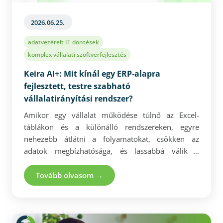
2026.06.25.
adatvezérelt IT döntések
komplex vállalati szoftverfejlesztés
Keira AI+: Mit kínál egy ERP-alapra
fejlesztett, testre szabható
vállalatirányítási rendszer?
Amikor egy vállalat működése túlnő az Excel-
táblákon és a különálló rendszereken, egyre
nehezebb átlátni a folyamatokat, csökken az
adatok megbízhatósága, és lassabbá válik a
döntéshozatal. Egy jól felépített vállalatirányítási
rendszer egységes alapra helyezi a készletkezelést,
Tovább olvasom →
a beszerzést, az értékesítést, a pénzügyet, a
termelést és más kulcsfolyamatokat. A Keira AI+
kész ERP-alapra épülő, mégis testre szabható
megoldást kínál azoknak a cégeknek, amelyek