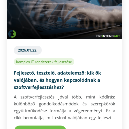
2026.01.22.
komplex IT rendszerek fejlesztése
Fejlesztő, tesztelő, adatelemző: kik ők
valójában, és hogyan kapcsolódnak a
szoftverfejlesztéshez?
A szoftverfejlesztés jóval több, mint kódírás:
különböző gondolkodásmódok és szerepkörök
együttműködése formálja a végeredményt. Ez a
cikk bemutatja, mit csinál valójában egy fejlesztő,
egy QA Engineer és egy üzleti elemző, és miért