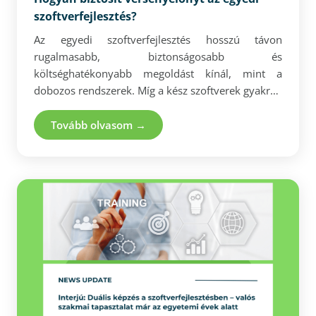
szoftverfejlesztés?
Az egyedi szoftverfejlesztés hosszú távon
rugalmasabb, biztonságosabb és
költséghatékonyabb megoldást kínál, mint a
dobozos rendszerek. Míg a kész szoftverek gyakran
kompromisszumokra kényszerítik a vállalatokat, az
egyedi fejlesztések pontosan a cég folyamataihoz
Tovább olvasom →
és igényeihez igazodnak. Teljes
testreszabhatóságot, magas biztonsági szintet és
akár AI-alapú funkciókat is biztosítanak, amelyek
növelik a hatékonyságot és versenyelőnyt
teremtenek. A vállalat így nemcsak a jelen
kihívásaira reagál, hanem stabil alapot épít a
jövőbeli növekedéshez is.