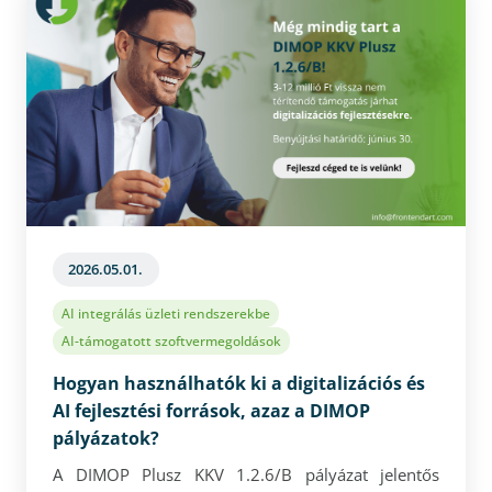
rugalmasabb, átláthatóbb és skálázhatóbb
működésre szeretnének átállni.
2026.05.01.
AI integrálás üzleti rendszerekbe
AI-támogatott szoftvermegoldások
Hogyan használhatók ki a digitalizációs és
AI fejlesztési források, azaz a DIMOP
pályázatok?
A DIMOP Plusz KKV 1.2.6/B pályázat jelentős