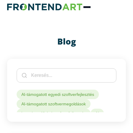
Blog
AI-támogatott egyedi szoftverfejlesztés
AI-támogatott szoftvermegoldások
komplex vállalati szoftverfejlesztés
AI
AI integrálás üzleti rendszerekbe
egyedi AI fejlesztés