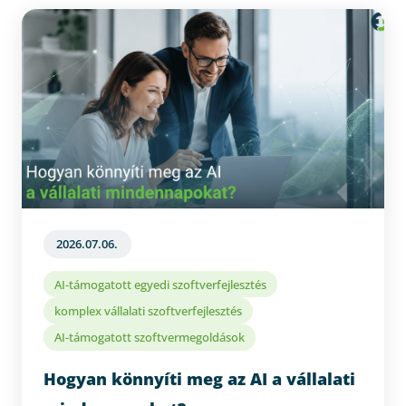
komplex IT rendszerek fejlesztése
adatvezérelt IT döntések
egyedi szoftverfejlesztés
mesterséges intelligencia integrálás üzleti
rendszerekbe
szoftvertesztelés
üzleti folyamatokra szabott szoftverek
biztonság
karbantarthatóság
2026.07.06.
AI-támogatott egyedi szoftverfejlesztés
komplex vállalati szoftverfejlesztés
AI-támogatott szoftvermegoldások
Hogyan könnyíti meg az AI a vállalati