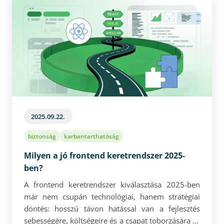
folyamatos fejlődés iránti elkötelezettség – ezek
teszik lehetővé, hogy valóban értéket teremtsen a
fejlesztési folyamatban.
2025.09.22.
biztonság
karbantarthatóság
Milyen a jó frontend keretrendszer 2025-
ben?
A frontend keretrendszer kiválasztása 2025-ben
már nem csupán technológiai, hanem stratégiai
döntés: hosszú távon hatással van a fejlesztés
sebességére, költségeire és a csapat toborzására is.