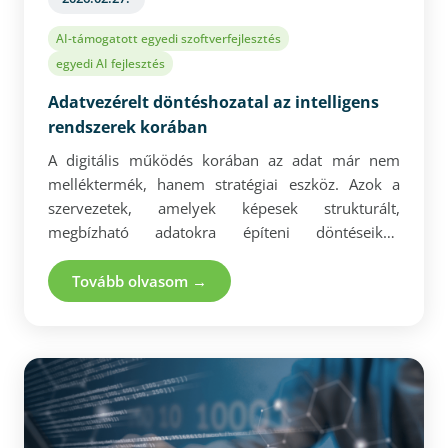
AI-támogatott egyedi szoftverfejlesztés
egyedi AI fejlesztés
Adatvezérelt döntéshozatal az intelligens
rendszerek korában
A digitális működés korában az adat már nem
melléktermék, hanem stratégiai eszköz. Azok a
szervezetek, amelyek képesek strukturált,
megbízható adatokra építeni döntéseiket,
gyorsabb és pontosabb reakciókra válnak képessé.
Az AI-alapú, egyedi rendszerek nemcsak
Tovább olvasom →
elemeznek, hanem előre jeleznek, priorizálnak és
bizonyos folyamatokat automatizálnak is. A valódi
versenyelőny azonban ott jelenik meg, ahol az
átláthatóság és az üzleti célokhoz illesztett döntési
logika is biztosított. Az adatvezérelt működés így
nem technológiai kérdés, hanem tudatos stratégiai
választás.