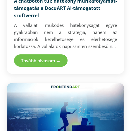
A chatboton túl: hatékony munkafolyamat-
támogatás a DocuART AI-támogatott
szoftverrel
A vállalati működés hatékonyságát egyre
gyakrabban nem a stratégia, hanem az
információk kezelhetősége és elérhetősége
korlátozza. A vállalatok napi szinten szembesülnek
széttagolt adatokkal, lassú döntéstámogatással és
manuális, időigényes folyamatokkal. A cikk
Tovább olvasom →
bemutatja, hogyan nyújt valódi megoldást ezekre a
problémákra egy projektalapon megvalósított,
egyedi AI-megoldás. A DocuART példáján keresztül
megmutatjuk, miként alakítható a vállalati tudás
aktív, megbízható és operatív szinten is
használható erőforrássá, magas válaszadási
pontosság, integrálhatóság és skálázható
architektúra mellett.