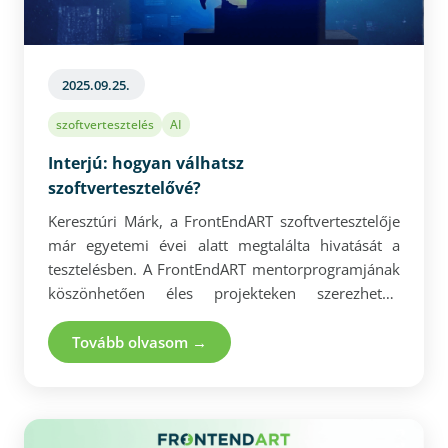
2025.09.25.
szoftvertesztelés
AI
Interjú: hogyan válhatsz
szoftvertesztelővé?
Keresztúri Márk, a FrontEndART szoftvertesztelője
már egyetemi évei alatt megtalálta hivatását a
tesztelésben. A FrontEndART mentorprogramjának
köszönhetően éles projekteken szerezhetett
tapasztalatot, ami megalapozta szakmai fejlődését.
Ma már magabiztosan dolgozik manuális és
Tovább olvasom →
automatizált tesztelési feladatokon, miközben
mentorálással is segíti a fiatalabb kollégákat. Márk
szerint a sikeres tesztelő legfontosabb
tulajdonsága a kritikus gondolkodás és a