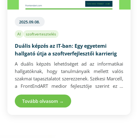
2025.09.08.
AI
szoftvertesztelés
Duális képzés az IT-ban: Egy egyetemi
hallgató útja a szoftverfejlesztői karrierig
A duális képzés lehetőséget ad az informatikai
hallgatóknak, hogy tanulmányaik mellett valós
szakmai tapasztalatot szerezzenek. Székesi Marcell,
a FrontEndART medior fejlesztője szerint ez a
modell nemcsak megkönnyíti a tanulmányokat,
hanem jelentős előnyt is biztosít a
Tovább olvasom →
munkaerőpiacon. A rugalmas munkaidő és a
támogató környezet lehetővé teszi, hogy az
elméleti tudás gyakorlati alapokra épüljön. A
három év alatt megszerzett tapasztalat révén a
hallgatók már diploma előtt piacképes tudással