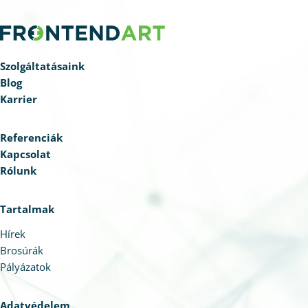
rendelkeznek, így magabiztosan léphetnek a
szoftveriparba.
Szolgáltatásaink
Blog
Karrier
Referenciák
Kapcsolat
Rólunk
Tartalmak
Hírek
Brosúrák
Pályázatok
Adatvédelem