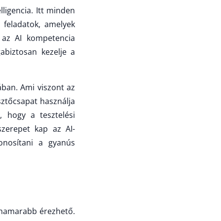
lligencia. Itt minden
 feladatok, amelyek
t az AI kompetencia
abiztosan kezelje a
ában. Ami viszont az
esztőcsapat használja
, hogy a tesztelési
szerepet kap az AI-
onosítani a gyanús
eghamarabb érezhető.