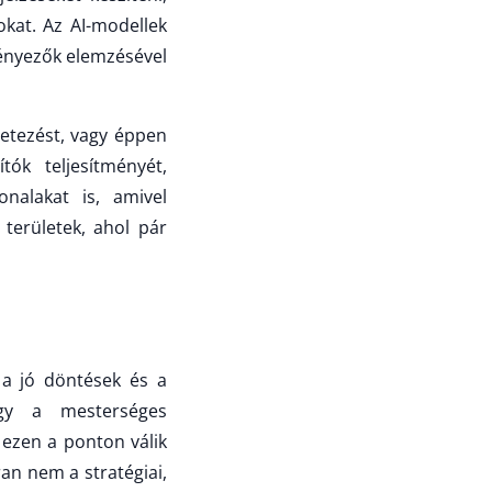
okat. Az AI-modellek
tényezők elemzésével
zletezést, vagy éppen
tók teljesítményét,
onalakat is, amivel
 területek, ahol pár
 a jó döntések és a
gy a mesterséges
 ezen a ponton válik
ran nem a stratégiai,