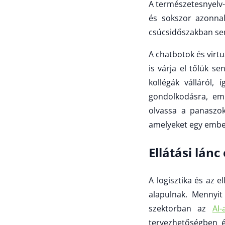
A természetesnyelv-f
és sokszor azonnal
csúcsidőszakban se
A chatbotok és virt
is várja el tőlük se
kollégák válláról,
gondolkodásra, em
olvassa a panaszoka
amelyeket egy ember
Ellátási lánc
A logisztika és az e
alapulnak. Mennyi
szektorban az
AI-
tervezhetőségben és