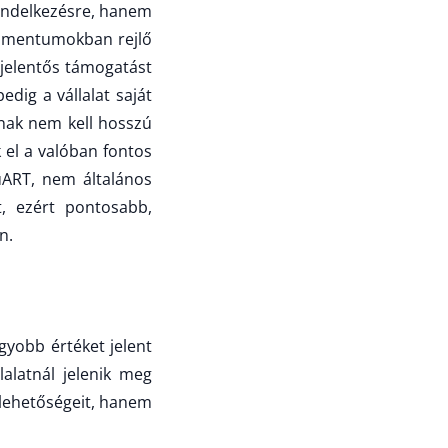
rendelkezésre, hanem
kumentumokban rejlő
jelentős támogatást
edig a vállalat saját
nak nem kell hosszú
 el a valóban fontos
uART, nem általános
, ezért pontosabb,
n.
yobb értéket jelent
alatnál jelenik meg
 lehetőségeit, hanem