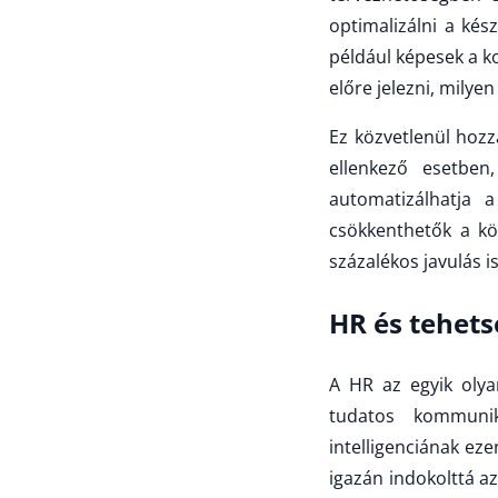
optimalizálni a kés
például képesek a k
előre jelezni, milye
Ez közvetlenül hozzá
ellenkező esetben,
automatizálhatja a 
csökkenthetők a köl
százalékos javulás 
HR és tehe
A HR az egyik olya
tudatos kommuni
intelligenciának ez
igazán indokolttá az