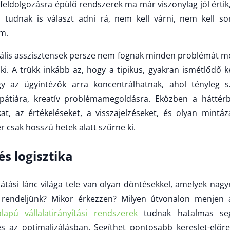
eldolgozásra épülő rendszerek ma már viszonylag jól értik,
 tudnak is választ adni rá, nem kell várni, nem kell 
m.
uális asszisztensek persze nem fognak minden problémát m
nki. A trükk inkább az, hogy a tipikus, gyakran ismétlődő 
 így az ügyintézők arra koncentrálhatnak, ahol tényleg
pátiára, kreatív problémamegoldásra. Eközben a háttér
t, az értékeléseket, a visszajelzéseket, és olyan mintáz
 csak hosszú hetek alatt szűrne ki.
 és logisztika
llátási lánc világa tele van olyan döntésekkel, amelyek nag
t rendeljünk? Mikor érkezzen? Milyen útvonalon menjen
alapú vállalatirányítási rendszerek
tudnak hatalmas segí
 az optimalizálásban. Segíthet pontosabb kereslet-előrej