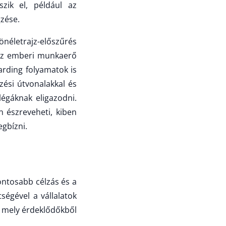
szik el, például az
gzése.
 önéletrajz-előszűrés
 az emberi munkaerő
arding folyamatok is
ési útvonalakkal és
légáknak eligazodni.
n észreveheti, kiben
egbízni.
ontosabb célzás és a
ségével a vállalatok
y mely érdeklődőkből