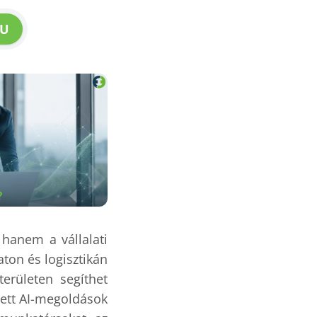
U
hanem a vállalati
ton és logisztikán
erületen segíthet
ett AI-megoldások