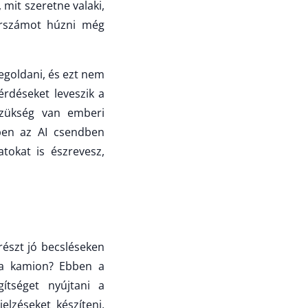
 mit szeretne valaki,
sorszámot húzni még
egoldani, és ezt nem
kérdéseket leveszik a
 szükség van emberi
ben az AI csendben
atokat is észrevesz,
yrészt jó becsléseken
 a kamion? Ebben a
tséget nyújtani a
elzéseket készíteni,