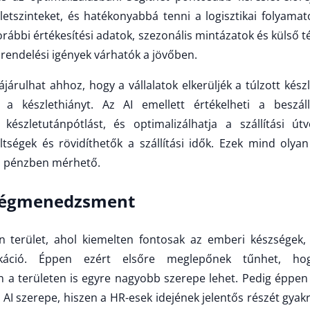
zletszinteket, és hatékonyabbá tenni a logisztikai folyamat
orábbi értékesítési adatok, szezonális mintázatok és külső 
n rendelési igények várhatók a jövőben.
járulhat ahhoz, hogy a vállalatok elkerüljék a túlzott kés
 a készlethiányt. Az AI emellett értékelheti a beszállí
készletutánpótlást, és optimalizálhatja a szállítási útv
tségek és rövidíthetők a szállítási idők. Ezek mind olyan
is pénzben mérhető.
tségmenedzsment
n terület, ahol kiemelten fontosak az emberi készségek,
káció. Éppen ezért elsőre meglepőnek tűnhet, ho
en a területen is egyre nagyobb szerepe lehet. Pedig éppen
 AI szerepe, hiszen a HR-esek idejének jelentős részét gyak