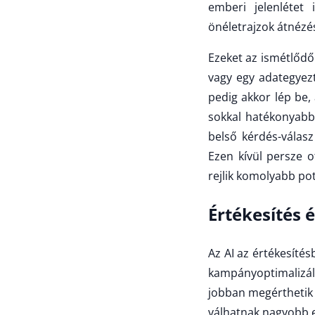
emberi jelenlétet 
önéletrajzok átnézé
Ezeket az ismétlődő 
vagy egy adategyezt
pedig akkor lép be,
sokkal hatékonyabbá
belső kérdés-válasz
Ezen kívül persze o
rejlik komolyabb pot
Értékesítés 
Az AI az értékesíté
kampányoptimalizálá
jobban megérthetik 
válhatnak nagyobb es