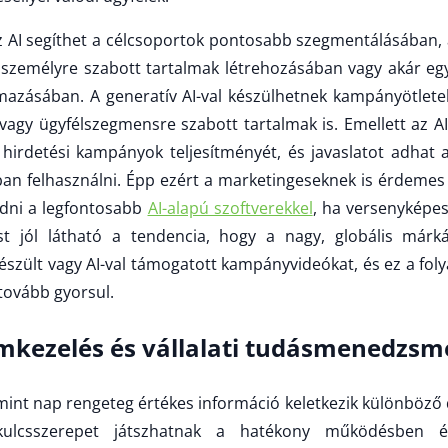
 AI segíthet a célcsoportok pontosabb szegmentálásában, 
személyre szabott tartalmak létrehozásában vagy akár e
azásában. A generatív AI-val készülhetnek kampányötletek
vagy ügyfélszegmensre szabott tartalmak is. Emellett az A
s hirdetési kampányok teljesítményét, és javaslatot adhat 
an felhasználni. Épp ezért a marketingeseknek is érdemes 
edni a legfontosabb
AI-alapú szoftverekkel
, ha versenyképe
t jól látható a tendencia, hogy a nagy, globális márk
készült vagy AI-val támogatott kampányvideókat, és ez a fol
tovább gyorsul.
ezelés és vállalati tudásmenedzsm
 mint nap rengeteg értékes információ keletkezik különbö
ulcsszerepet játszhatnak a hatékony működésben 