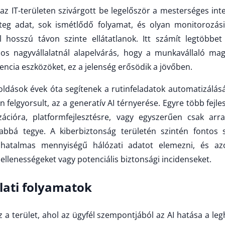
z IT-területen szivárgott be legelőször a mesterséges inte
teg adat, sok ismétlődő folyamat, és olyan monitorozási
 hosszú távon szinte ellátatlanok. Itt számít legtöbbe
s nagyvállalatnál alapelvárás, hogy a munkavállaló mag
encia eszközöket, ez a jelenség erősödik a jövőben.
oldások évek óta segítenek a rutinfeladatok automatizálás
 felgyorsult, az a generatív AI térnyerése. Egyre több fejl
ációra, platformfejlesztésre, vagy egyszerűen csak arra
abbá tegye. A kiberbiztonság területén szintén fontos 
hatalmas mennyiségű hálózati adatot elemezni, és az
ellenességeket vagy potenciális biztonsági incidenseket.
lati folyamatok
az a terület, ahol az ügyfél szempontjából az AI hatása a l