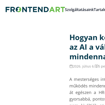
Szolgáltatásaink
Tarta
Hogyan k
az AI a vá
mindenn
2026. július 6.
5 pe
A mesterséges in
működés mindennap
át egészen a HR-
gyorsabbá, ponto