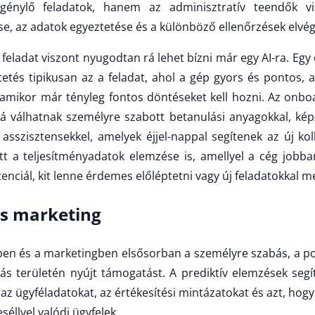
igénylő feladatok, hanem az adminisztratív teendők vi
se, az adatok egyeztetése és a különböző ellenőrzések elvé
feladat viszont nyugodtan rá lehet bízni már egy AI-ra. Egy
etés tipikusan az a feladat, ahol a gép gyors és pontos,
 amikor már tényleg fontos döntéseket kell hozni. Az onbo
 válhatnak személyre szabott betanulási anyagokkal, képz
 asszisztensekkel, amelyek éjjel-nappal segítenek az új kol
tt a teljesítményadatok elemzése is, amellyel a cég jobba
enciál, kit lenne érdemes előléptetni vagy új feladatokkal m
és marketing
sben és a marketingben elsősorban a személyre szabás, a p
s területén nyújt támogatást. A prediktív elemzések segít
az ügyféladatokat, az értékesítési mintázatokat és azt, hog
éllyel valódi ügyfelek.