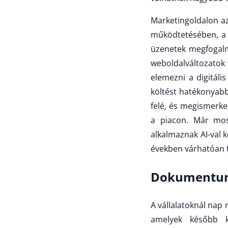
Marketingoldalon az
működtetésében, a 
üzenetek megfogalm
weboldalváltozatok 
elemezni a digitáli
költést hatékonyabb
felé, és megismerk
a piacon. Már mos
alkalmaznak AI-val 
években várhatóan 
Dokumentumk
A vállalatoknál nap
amelyek később k