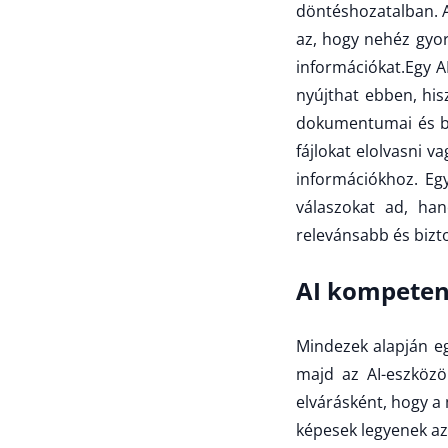
döntéshozatalban. A
az, hogy nehéz gyo
információkat.Egy 
nyújthat ebben, hisz
dokumentumai és bel
fájlokat elolvasni 
információkhoz. Eg
válaszokat ad, ha
relevánsabb és biz
AI kompeten
Mindezek alapján eg
majd az AI-eszközö
elvárásként, hogy a
képesek legyenek a