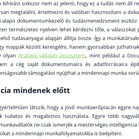
 kihívást sokszor nem az jelenti, hogy ez a tudás nem áll 
rsan megtalálni, értelmezni és valóban hasznosítani a do
AI-alapú dokumentumkezelő és tudásmenedzsment eszköz 
en természetes nyelven lehet kérdezni tőle, a válaszokat p
ső tudásanyagai alapján állítja össze. Így a munkatársak
vagy mappák között keresgélni, hanem gyorsabban juthatnak
y olyan
AI-alapú vállalati asszisztens
, mint például a Doc
nem a cég saját dokumentumaira és adatforrásaira épít
tonságosabb támogatást nyújthat a mindennapi munka sorá
cia mindenek előtt
yértelműen látszik, hogy a jövő munkaerőpiacán egyre nag
k tudatos és magabiztos használata. Egyre több nagyváll
 munkavállalók ne csak ismerjék a mesterséges intelligencia
zokat a mindennapi munkafolyamatokba is beépíteni.