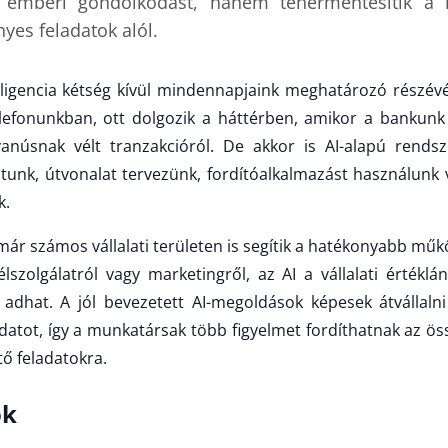
z emberi gondolkodást, hanem tehermentesítik a 
yes feladatok alól.
ligencia kétség kívül mindennapjaink meghatározó részévé
elefonunkban, ott dolgozik a háttérben, amikor a banku
yanúsnak vélt tranzakcióról. De akkor is AI-alapú rendsz
ztunk, útvonalat tervezünk, fordítóalkalmazást használunk v
k.
ár számos vállalati területen is segítik a hatékonyabb műkö
élszolgálatról vagy marketingről, az AI a vállalati értékl
adhat. A jól bevezetett AI-megoldások képesek átvállaln
adatot, így a munkatársak több figyelmet fordíthatnak az ö
tő feladatokra.
ok