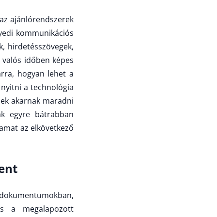
az ajánlórendszerek
gyedi kommunikációs
, hirdetésszövegek,
I valós időben képes
arra, hogyan lehet a
nyitni a technológia
sek akarnak maradni
ák egyre bátrabban
yamat az elkövetkező
ent
ző dokumentumokban,
és a megalapozott