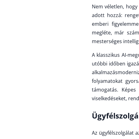
Nem véletlen, hogy a
adott hozzá: renge
emberi figyelemmel
megléte, már számo
mesterséges intellig
A klasszikus AI-meg
utóbbi időben igazán
alkalmazásmoderniz
folyamatokat gyors
támogatás. Képes 
viselkedéseket, rend
Ügyfélszolgá
Az ügyfélszolgálat 