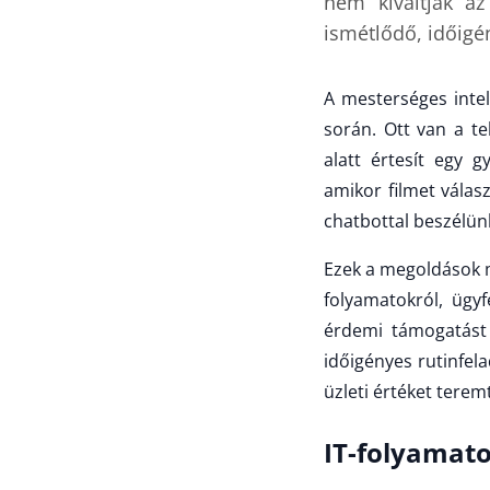
nem kiváltják a
ismétlődő, időigén
A mesterséges intel
során. Ott van a t
alatt értesít egy g
amikor filmet válas
chatbottal beszélün
Ezek a megoldások m
folyamatokról, ügyf
érdemi támogatást 
időigényes rutinfel
üzleti értéket terem
IT-folyamat