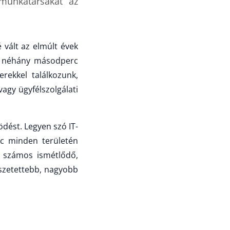
munkatársakat az
 vált az elmúlt évek
nk néhány másodperc
erekkel találkozunk,
agy ügyfélszolgálati
dést. Legyen szó IT-
ánc minden területén
i számos ismétlődő,
sszetettebb, nagyobb