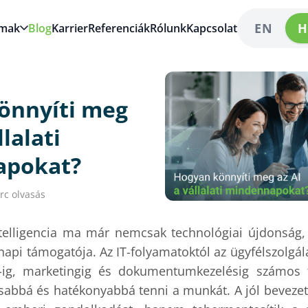
EN
H
lmak
Blog
Karrier
Referenciák
Rólunk
Kapcsolat
önnyíti meg
llalati
apokat?
rc olvasás
telligencia ma már nemcsak technológiai újdonság, 
i támogatója. Az IT-folyamatoktól az ügyfélszolgála
ig, marketingig és dokumentumkezelésig számos t
sabbá és hatékonyabbá tenni a munkát. A jól bevezet