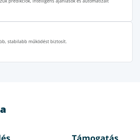
zük predikciók, intelligens ajánlások és automatizált
bb, stabilabb működést biztosít.
ta