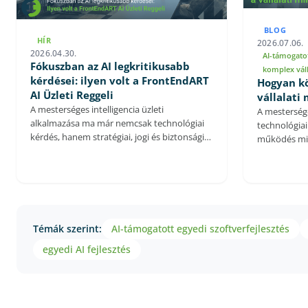
BLOG
HÍR
2026.07.06.
2026.04.30.
AI-támogatot
Fókuszban az AI legkritikusabb
komplex válla
kérdései: ilyen volt a FrontEndART
Hogyan kö
AI Üzleti Reggeli
vállalati
A mesterséges intelligencia üzleti
A mesterség
alkalmazása ma már nemcsak technológiai
technológiai
kérdés, hanem stratégiai, jogi és biztonsági
működés min
kihívás is. A FrontEndART AI Üzleti Reggelin
folyamatoktó
szakértő előadók mutatták be, milyen
logisztikán 
tényezőkön múlik egy AI projekt valódi üzleti
és dokument
értéke, és milyen hibákat érdemes elkerülni
segíthet gy
a bevezetés során. Az eseményen szó esett
hatékonyabb
az AI projektek gyakorlati tapasztalatairól, a
bevezetett 
Témák szerint:
AI-támogatott egyedi szoftverfejlesztés
szabályozási környezet változásairól és az új
emberi gon
kiberbiztonsági kockázatokról is. A
tehermentes
egyedi AI fejlesztés
résztvevők nemcsak előadásokat hallhattak,
ismétlődő, i
hanem saját kérdéseikre is választ kaptak
egy kötetlen, szakmai reggeli keretében.