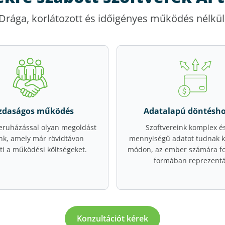
Drága, korlátozott és időigényes működés nélkül
zdaságos működés
Adatalapú döntésho
eruházással olyan megoldást
Szoftvereink komplex é
nk, amely már rövidtávon
mennyiségű adatot tudnak k
ti a működési költségeket.
módon, az ember számára fo
formában reprezentá
Konzultációt kérek