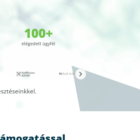
100+
elégedett ügyfél
esztéseinkkel.
támogatással.