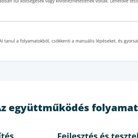
bban túl költségesek vagy kivitelezhetetlenek voltak. Lehetővé tess
 tanul a folyamatokból, csökkenti a manuális lépéseket, és gyorsa
z együttműködés folyama