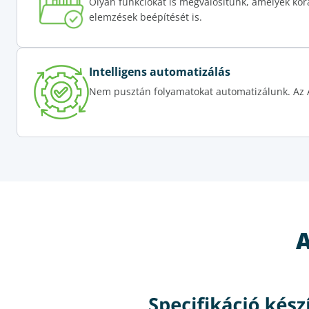
Olyan funkciókat is megvalósítunk, amelyek korá
elemzések beépítését is.
Intelligens automatizálás
Nem pusztán folyamatokat automatizálunk. Az AI
A