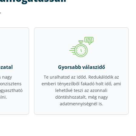
.
zatal
Gyorsabb válaszidő
s nagy
Te uralhatod az időd. Redukálódik az
onzisztens
emberi tényezőből fakadó holt idő, ami
gyasztható
lehetővé teszi az azonnali
lni.
döntéshozatalt, még nagy
adatmennyiségnél is.