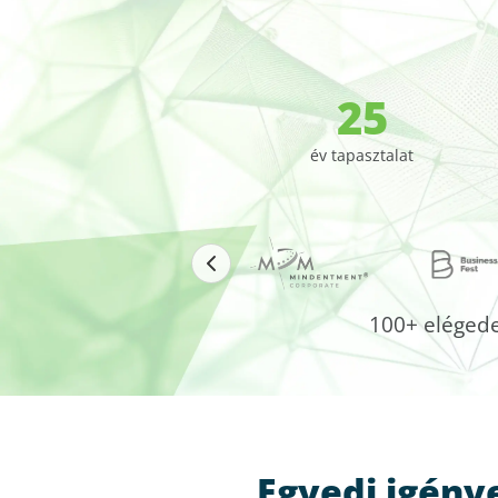
25
év tapasztalat
100+ elégedet
Egyedi igény