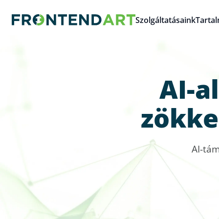
Szolgáltatásaink
Tarta
AI-a
zökke
AI-tám