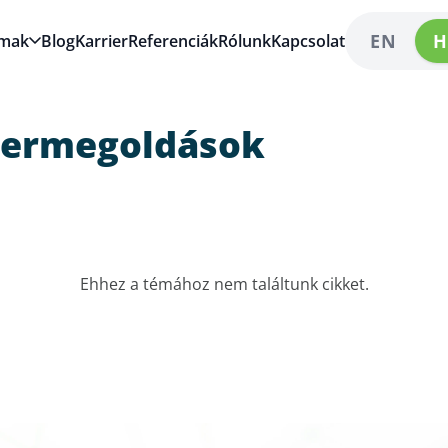
EN
H
lmak
Blog
Karrier
Referenciák
Rólunk
Kapcsolat
vermegoldások
Ehhez a témához nem találtunk cikket.