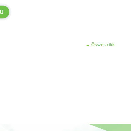
U
← Összes cikk