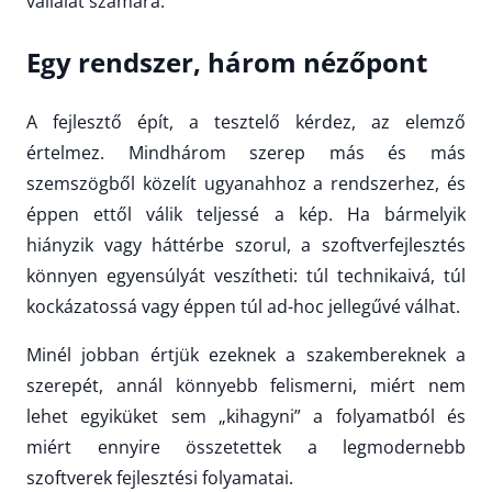
vállalat számára.
Egy rendszer, három nézőpont
A fejlesztő épít, a tesztelő kérdez, az elemző
értelmez. Mindhárom szerep más és más
szemszögből közelít ugyanahhoz a rendszerhez, és
éppen ettől válik teljessé a kép. Ha bármelyik
hiányzik vagy háttérbe szorul, a szoftverfejlesztés
könnyen egyensúlyát veszítheti: túl technikaivá, túl
kockázatossá vagy éppen túl ad-hoc jellegűvé válhat.
Minél jobban értjük ezeknek a szakembereknek a
szerepét, annál könnyebb felismerni, miért nem
lehet egyiküket sem „kihagyni” a folyamatból és
miért ennyire összetettek a legmodernebb
szoftverek fejlesztési folyamatai.