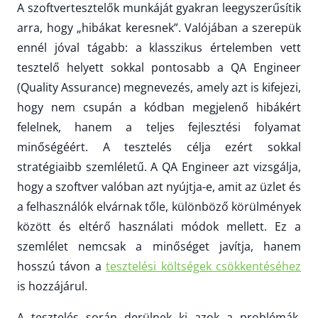
A szoftvertesztelők munkáját gyakran leegyszerűsítik
arra, hogy „hibákat keresnek”. Valójában a szerepük
ennél jóval tágabb: a klasszikus értelemben vett
tesztelő helyett sokkal pontosabb a QA Engineer
(Quality Assurance) megnevezés, amely azt is kifejezi,
hogy nem csupán a kódban megjelenő hibákért
felelnek, hanem a teljes fejlesztési folyamat
minőségéért. A tesztelés célja ezért sokkal
stratégiaibb szemléletű. A QA Engineer azt vizsgálja,
hogy a szoftver valóban azt nyújtja-e, amit az üzlet és
a felhasználók elvárnak tőle, különböző körülmények
között és eltérő használati módok mellett. Ez a
szemlélet nemcsak a minőséget javítja, hanem
hosszú távon a
tesztelési költségek csökkentéséhez
is hozzájárul.
A tesztelés során derülnek ki azok a problémák,