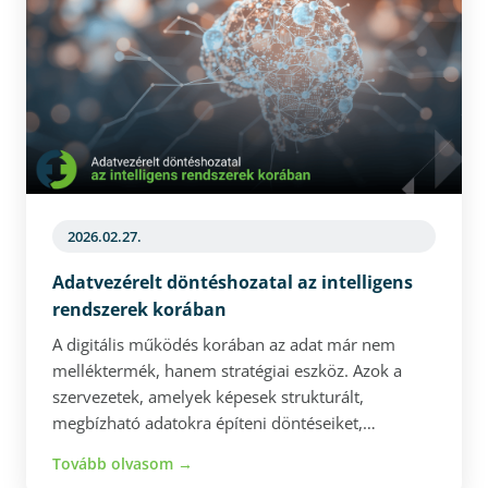
azoknak a cégeknek, amelyek rugalmasabb,
átláthatóbb és skálázhatóbb működésre
szeretnének átállni.
2026.02.27.
Adatvezérelt döntéshozatal az intelligens
rendszerek korában
A digitális működés korában az adat már nem
melléktermék, hanem stratégiai eszköz. Azok a
szervezetek, amelyek képesek strukturált,
megbízható adatokra építeni döntéseiket,
gyorsabb és pontosabb reakciókra válnak képessé.
Tovább olvasom →
Az AI-alapú, egyedi rendszerek nemcsak