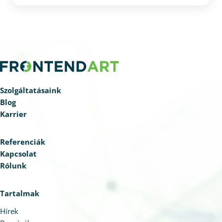
elemeznek, hanem előre jeleznek, priorizálnak és
bizonyos folyamatokat automatizálnak is. A valódi
versenyelőny azonban ott jelenik meg, ahol az
átláthatóság és az üzleti célokhoz illesztett döntési
logika is biztosított. Az adatvezérelt működés így
nem technológiai kérdés, hanem tudatos stratégiai
választás.
Szolgáltatásaink
Blog
Karrier
Referenciák
Kapcsolat
Rólunk
Tartalmak
Hírek