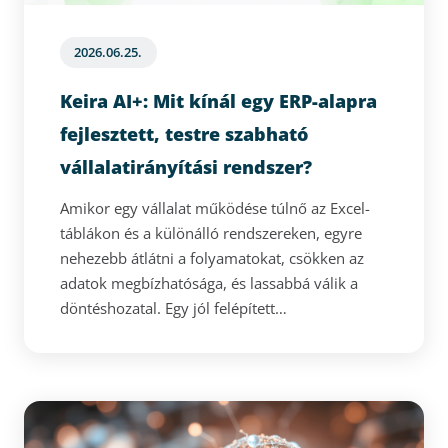
2026.06.25.
Keira AI+: Mit kínál egy ERP-alapra
fejlesztett, testre szabható
vállalatirányítási rendszer?
Amikor egy vállalat működése túlnő az Excel-
táblákon és a különálló rendszereken, egyre
nehezebb átlátni a folyamatokat, csökken az
adatok megbízhatósága, és lassabbá válik a
döntéshozatal. Egy jól felépített
vállalatirányítási rendszer egységes alapra
helyezi a készletkezelést, a beszerzést, az
értékesítést, a pénzügyet, a termelést és más
kulcsfolyamatokat. A Keira AI+ kész ERP-alapra
épülő, mégis testre szabható megoldást kínál