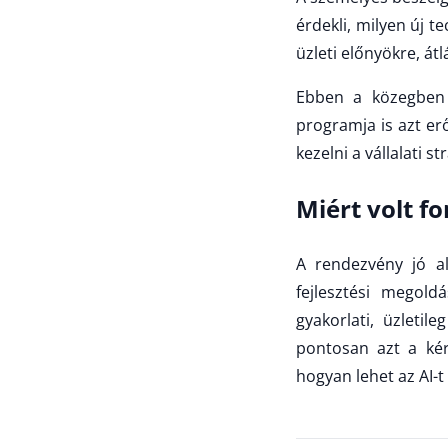
érdekli, milyen új t
üzleti előnyökre, át
Ebben a közegben 
programja is azt er
kezelni a vállalati st
Miért volt 
A rendezvény jó a
fejlesztési megold
gyakorlati, üzleti
pontosan azt a kér
hogyan lehet az AI-t