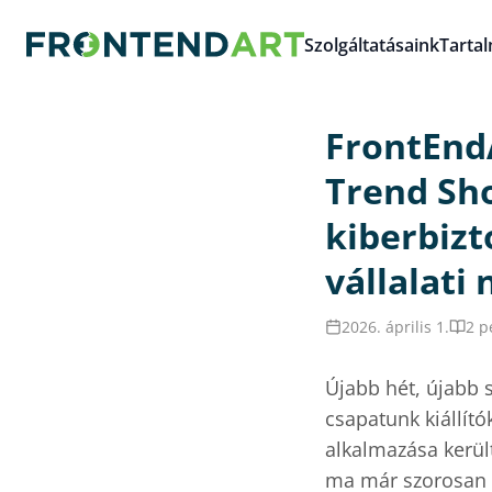
Szolgáltatásaink
Tarta
FrontEnd
Trend Sho
kiberbiz
vállalati
2026. április 1.
2 p
Újabb hét, újabb 
csapatunk kiállítók
alkalmazása kerül
ma már szorosan ö