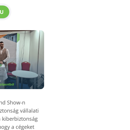
U
rend Show-n
ztonság vállalati
a kiberbiztonság
hogy a cégeket