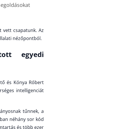
 megoldásokat
t vett csapatunk. Az
llalati nézőpontból.
tott egyedi
ető és Kónya Róbert
éges intelligenciát
tványosnak tűnnek, a
kban néhány sor kód
antartás és több ezer