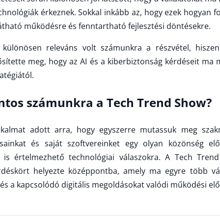
echnológiák érkeznek. Sokkal inkább az, hogy ezek hogyan f
látható működésre és fenntartható fejlesztési döntésekre.
különösen releváns volt számunkra a részvétel, hiszen 
ősítette meg, hogy az AI és a kiberbiztonság kérdéseit ma
ratégiától.
fontos számunkra a Tech Trend Show?
lkalmat adott arra, hogy egyszerre mutassuk meg szakm
ásainkat és saját szoftvereinket egy olyan közönség elő
leg is értelmezhető technológiai válaszokra. A Tech Tren
déskört helyezte középpontba, amely ma egyre több válla
 és a kapcsolódó digitális megoldásokat valódi működési elő