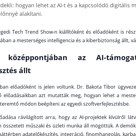
dekli: hogyan lehet az AI-t és a kapcsolódó digitális
lőnnyé alakítani.
gedi Tech Trend Show-n kiállítóként és előadóként is rész
ban a mesterséges intelligencia és a kiberbiztonság állt, vá
k középpontjában az AI-támoga
sztés állt
an előadóként is jelen voltunk. Dr. Bakota Tibor ügyvez
ő előadásaikban azt mutatták meg, hogyan lehet a mesters
t teremtő módon beépíteni az egyedi szoftverfejlesztésbe.
őadása rávilágított arra, hogy az AI-projektek kívülről lá
 összetett műszaki és üzleti munka áll mögöttük. A demó
háttérben adatelőkészítés, integráció, finomhangolás, karb