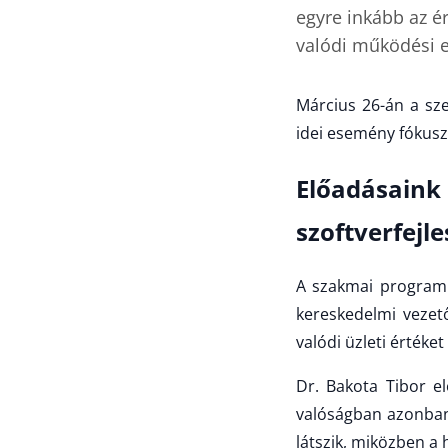
egyre inkább az ér
valódi működési e
Március 26-án a sze
idei esemény fókuszá
Előadásain
szoftverfejle
A szakmai programb
kereskedelmi vezet
valódi üzleti értéke
Dr. Bakota Tibor el
valóságban azonban
látszik, miközben a 