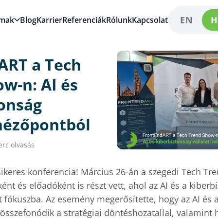
EN
H
lmak
Blog
Karrier
Referenciák
Rólunk
Kapcsolat
ART a Tech
w-n: AI és
tonság
 nézőpontból
erc olvasás
sikeres konferencia! Március 26-án a szegedi Tech T
ént és előadóként is részt vett, ahol az AI és a kiberbi
t fókuszba. Az esemény megerősítette, hogy az AI és 
sszefonódik a stratégiai döntéshozatallal, valamint 