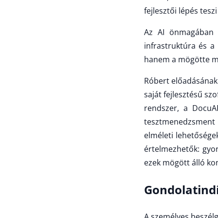
fejlesztői lépés te
Az AI önmagában c
infrastruktúra és 
hanem a mögötte m
Róbert előadásának 
saját fejlesztésű szo
rendszer, a DocuA
tesztmenedzsment p
elméleti lehetősége
értelmezhetők: gyor
ezek mögött álló kon
Gondolatindí
A személyes beszélg