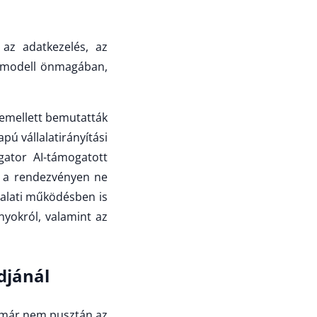
az adatkezelés, az
a modell önmagában,
 emellett bemutatták
apú vállalatirányítási
ator AI-támogatott
n a rendezvényen ne
lalati működésben is
nyokról, valamint az
djánál
a már nem pusztán az