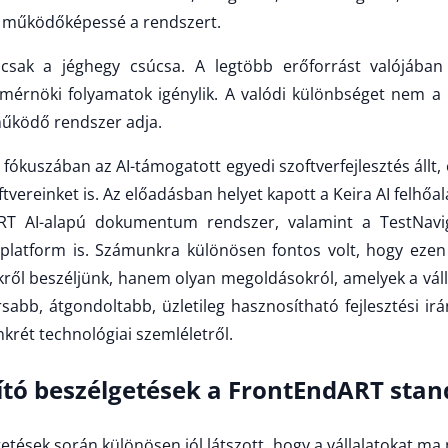
szi működőképessé a rendszert.
sak a jéghegy csúcsa. A legtöbb erőforrást valójában 
a mérnöki folyamatok igénylik. A valódi különbséget nem 
űködő rendszer adja.
fókuszában az AI-támogatott egyedi szoftverfejlesztés állt,
ftvereinket is. Az előadásban helyet kapott a Keira AI felhőal
RT AI-alapú dokumentum rendszer, valamint a TestNavig
latform is. Számunkra különösen fontos volt, hogy eze
kről beszéljünk, hanem olyan megoldásokról, amelyek a vál
sabb, átgondoltabb, üzletileg hasznosítható fejlesztési irá
krét technológiai szemléletről.
tó beszélgetések a FrontEndART stan
etések során különösen jól látszott, hogy a vállalatokat m