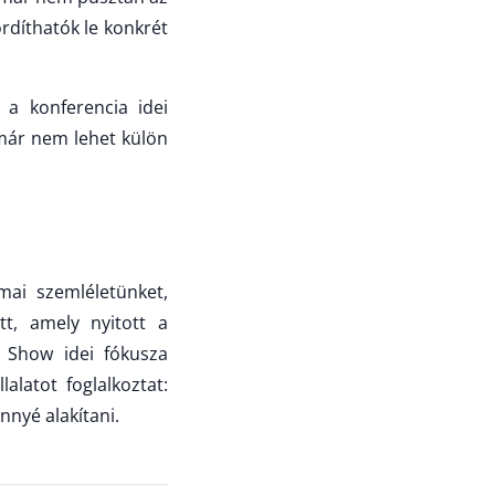
ordíthatók le konkrét
a konferencia idei
 már nem lehet külön
ai szemléletünket,
tt, amely nyitott a
d Show idei fókusza
latot foglalkoztat:
nnyé alakítani.