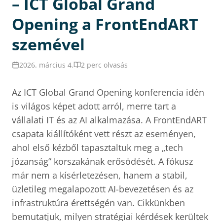
– ICT Global Grand
Opening a FrontEndART
szemével
2026. március 4.
2 perc olvasás
Az ICT Global Grand Opening konferencia idén
is világos képet adott arról, merre tart a
vállalati IT és az AI alkalmazása. A FrontEndART
csapata kiállítóként vett részt az eseményen,
ahol első kézből tapasztaltuk meg a „tech
józanság” korszakának erősödését. A fókusz
már nem a kísérletezésen, hanem a stabil,
üzletileg megalapozott AI-bevezetésen és az
infrastruktúra érettségén van. Cikkünkben
bemutatjuk, milyen stratégiai kérdések kerültek