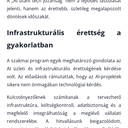
A „AI utáni tech józanság” nem a fejlődés lassulását
jelenti, hanem az érettebb, üzletileg megalapozott
döntések időszakát.
Infrastrukturális érettség a
gyakorlatban
A szakmai program egyik meghatározó gondolata az
AI üzleti és infrastrukturális érettségének kérdése
volt. Az előadások rámutattak, hogy az AI-projektek
sikere nem önmagában technológiai kérdés.
Kulcstényezőknek számítanak a tervezhető
infrastruktúra, költségkontroll, adatbiztonság és a
megfelelő integrálhatóság a meglévő vállalati
rendszerekbe. A hitvallásunk beigazolódott,