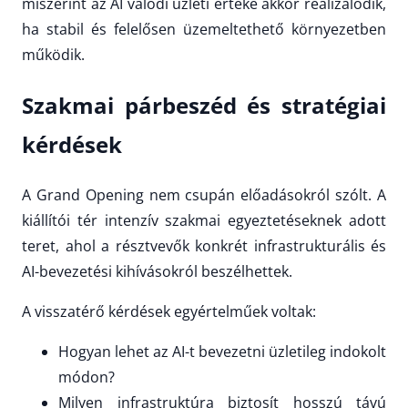
miszerint az AI valódi üzleti értéke akkor realizálódik,
ha stabil és felelősen üzemeltethető környezetben
működik.
Szakmai párbeszéd és stratégiai
kérdések
A Grand Opening nem csupán előadásokról szólt. A
kiállítói tér intenzív szakmai egyeztetéseknek adott
teret, ahol a résztvevők konkrét infrastrukturális és
AI-bevezetési kihívásokról beszélhettek.
A visszatérő kérdések egyértelműek voltak:
Hogyan lehet az AI-t bevezetni üzletileg indokolt
módon?
Milyen infrastruktúra biztosít hosszú távú