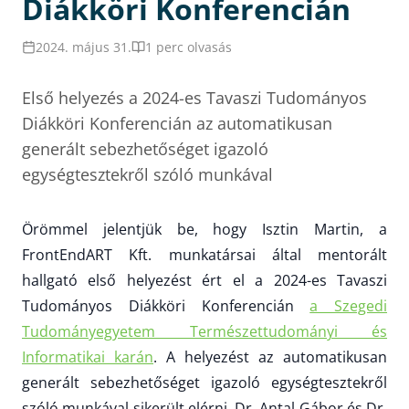
Diákköri Konferencián
2024. május 31.
1 perc olvasás
Első helyezés a 2024-es Tavaszi Tudományos
Diákköri Konferencián az automatikusan
generált sebezhetőséget igazoló
egységtesztekről szóló munkával
Örömmel jelentjük be, hogy Isztin Martin, a
FrontEndART Kft. munkatársai által mentorált
hallgató első helyezést ért el a 2024-es Tavaszi
Tudományos Diákköri Konferencián
a Szegedi
Tudományegyetem Természettudományi és
Informatikai karán
. A helyezést az automatikusan
generált sebezhetőséget igazoló egységtesztekről
szóló munkával sikerült elérni. Dr. Antal Gábor és Dr.