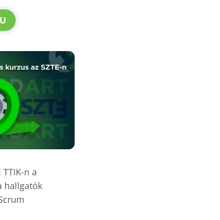
U
E TTIK-n a
a hallgatók
 Scrum