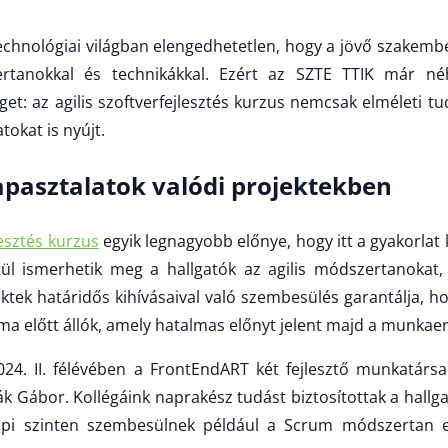
echnológiai világban elengedhetetlen, hogy a jövő szakembe
rtanokkal és technikákkal. Ezért az SZTE TTIK már né
et: az agilis szoftverfejlesztés kurzus nemcsak elméleti t
tokat is nyújt.
apasztalatok valódi projektekben
lesztés kurzus
egyik legnagyobb előnye, hogy itt a gyakorlat 
tül ismerhetik meg a hallgatók az agilis módszertanokat
ektek határidős kihívásaival való szembesülés garantálja, 
ma előtt állók, amely hatalmas előnyt jelent majd a munkae
24. II. félévében a FrontEndART két fejlesztő munkatársa 
k Gábor. Kollégáink naprakész tudást biztosítottak a hallg
pi szinten szembesülnek például a Scrum módszertan elő