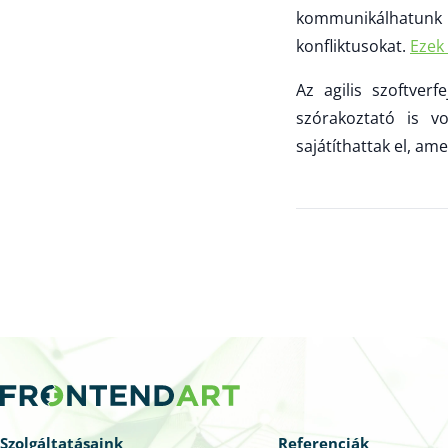
kommunikálhatunk
konfliktusokat.
Ezek 
Az agilis szoftver
szórakoztató is vo
sajátíthattak el, a
Szolgáltatásaink
Referenciák