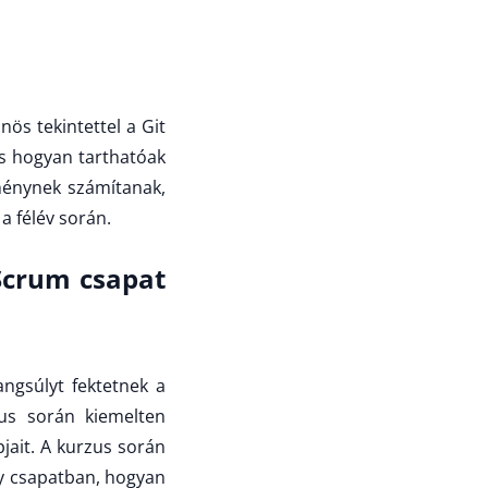
nös tekintettel a Git
és hogyan tarthatóak
ménynek számítanak,
a félév során.
Scrum csapat
ngsúlyt fektetnek a
us során kiemelten
jait. A kurzus során
y csapatban, hogyan