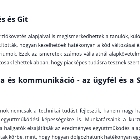
s és Git
ziókövetés alapjaival is megismerkedhettek a tanulók, külö
átították, hogyan kezelhetőek hatékonyan a kód változásai 
riumok. Ezek az ismeretek számos vállalatnál alapkövetel
iztosak lehettek abban, hogy piacképes tudásra tesznek szert 
 és kommunikáció - az ügyfél és a 
nok nemcsak a technikai tudást fejlesztik, hanem nagy ha
együttműködési képességekre is. Munkatársaink a kurz
y a hallgatók elsajátítsák az eredményes együttműködés alap
rtak körbe, mint, hogy hogyan dolgozhatunk hatékonyan eg