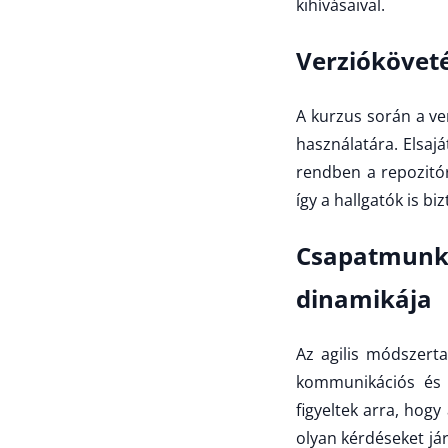
kihívásaival.
Verzióköveté
A kurzus során a ver
használatára. Elsaj
rendben a repozitó
így a hallgatók is b
Csapatmunka
dinamikája
Az agilis módszerta
kommunikációs és 
figyeltek arra, hog
olyan kérdéseket já