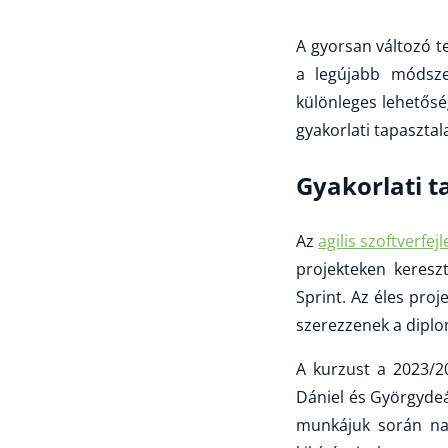
A gyorsan változó t
a legújabb módsze
különleges lehetőség
gyakorlati tapasztala
Gyakorlati t
Az
agilis szoftverfej
projekteken keresz
Sprint. Az éles proj
szerezzenek a diplo
A kurzust a 2023/20
Dániel és Györgydeá
munkájuk során na