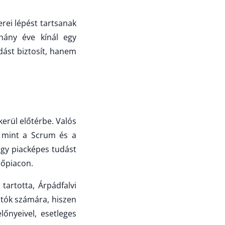
rei lépést tartsanak
hány éve kínál egy
udást biztosít, hanem
kerül előtérbe. Valós
, mint a Scrum és a
hogy piacképes tudást
rőpiacon.
tartotta, Árpádfalvi
atók számára, hiszen
nyeivel, esetleges