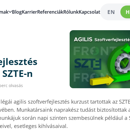
EN
H
lmak
Blog
Karrier
Referenciák
Rólunk
Kapcsolat
ejlesztés
 SZTE-n
perc olvasás
égái agilis szoftverfejlesztés kurzust tartottak az SZT
évében. Munkatársaink naprakész tudást biztosítottak 
munkájuk során napi szinten szembesülnek például a
vel, esetleges kihívásaival.