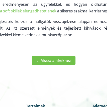
 eredményesen az ügyfelekkel, és hogyan oldhatu
a soft skillek elengedhetetlenek
a sikeres szakmai karrierhe
fejlesztés kurzus a hallgatók visszajelzése alapján nem
lt. Az itt szerzett élmények és teljesített kihívások ré
melyekkel kiemelkednek a munkaerőpiacon.
← Vissza a hírekhez
Tartalmak
Adatvé