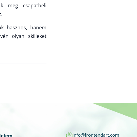
nk meg csapatbeli
z.
csak hasznos, hanem
vén olyan skilleket
info@frontendart.com
delem