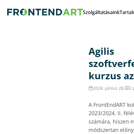
Szolgáltatásaink
Tarta
Agilis
szoftverf
kurzus az
2024. június 28.
2 
A FrontEndART koll
2023/2024. II. fél
számára, hiszen 
módszertan előnyei