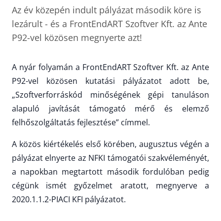
Az év közepén indult pályázat második köre is
lezárult - és a FrontEndART Szoftver Kft. az Ante
P92-vel közösen megnyerte azt!
A nyár folyamán a FrontEndART Szoftver Kft. az Ante
P92-vel közösen kutatási pályázatot adott be,
„Szoftverforráskód minőségének gépi tanuláson
alapuló javítását támogató mérő és elemző
felhőszolgáltatás fejlesztése” címmel.
A közös kiértékelés első körében, augusztus végén a
pályázat elnyerte az NFKI támogatói szakvéleményét,
a napokban megtartott második fordulóban pedig
cégünk ismét győzelmet aratott, megnyerve a
2020.1.1.2-PIACI KFI pályázatot.