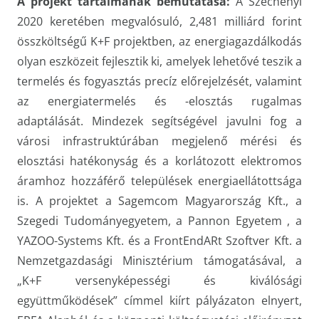
A projekt tartalmának bemutatása:
A Széchenyi
2020 keretében megvalósuló, 2,481 milliárd forint
összköltségű K+F projektben, az energiagazdálkodás
olyan eszközeit fejlesztik ki, amelyek lehetővé teszik a
termelés és fogyasztás precíz előrejelzését, valamint
az energiatermelés és -elosztás rugalmas
adaptálását. Mindezek segítségével javulni fog a
városi infrastruktúrában megjelenő mérési és
elosztási hatékonyság és a korlátozott elektromos
áramhoz hozzáférő települések energiaellátottsága
is. A projektet a Sagemcom Magyarország Kft., a
Szegedi Tudományegyetem, a Pannon Egyetem , a
YAZOO-Systems Kft. és a FrontEndARt Szoftver Kft. a
Nemzetgazdasági Minisztérium támogatásával, a
„K+F versenyképességi és kiválósági
együttműködések” címmel kiírt pályázaton elnyert,