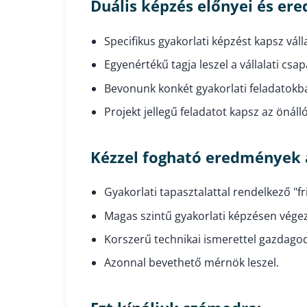
Duális képzés előnyei és er
Specifikus gyakorlati képzést kapsz váll
Egyenértékű tagja leszel a vállalati cs
Bevonunk konkét gyakorlati feladatokba
Projekt jellegű feladatot kapsz az ön
Kézzel fogható eredmények a
Gyakorlati tapasztalattal rendelkező "f
Magas szintű gyakorlati képzésen végez
Korszerű technikai ismerettel gazdagod
Azonnal bevethető mérnök leszel.