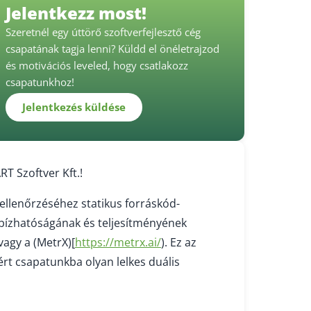
Jelentkezz most!
Szeretnél egy úttörő szoftverfejlesztő cég
csapatának tagja lenni? Küldd el önéletrajzod
és motivációs leveled, hogy csatlakozz
csapatunkhoz!
Jelentkezés küldése
RT Szoftver Kft.!
-ellenőrzéséhez statikus forráskód-
gbízhatóságának és teljesítményének
vagy a (MetrX)[
https://metrx.ai/
). Ez az
ért csapatunkba olyan lelkes duális