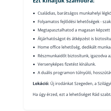
Ezt kínáljuk számodra:
Családias, barátságos munkahelyi légkö
Folyamatos fejlődési lehetőségek - sza
Megtapasztalhatod a magasan képzett f
Átjárhatóságot és átképzést is biztosít
Home office lehetőség, dedikált munka
Részmunkaidőt biztosítunk, igazodva a
Versenyképes fizetést kínálunk.
A duális programon túlnyúló, hosszútá
Lokáció:
Új irodánkat Szegeden, a Szilágy
Ha úgy érzed, ezt a lehetőséget Rád szabták