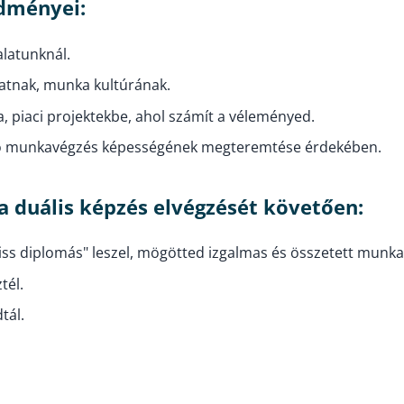
edményei:
alatunknál.
apatnak, munka kultúrának.
, piaci projektekbe, ahol számít a véleményed.
álló munkavégzés képességének megteremtése érdekében.
 duális képzés elvégzését követően:
riss diplomás" leszel, mögötted izgalmas és összetett munka
tél.
tál.