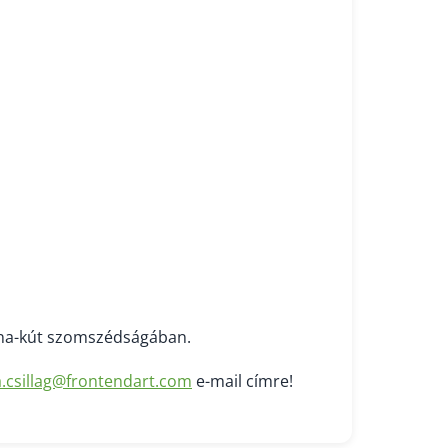
Anna-kút szomszédságában.
a.csillag@frontendart.com
e-mail címre!