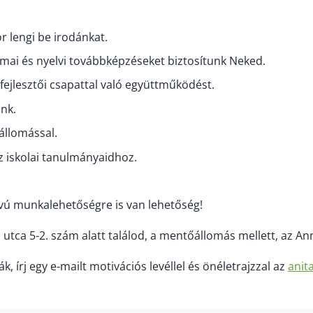
r lengi be irodánkat.
kmai és nyelvi továbbképzéseket biztosítunk Neked.
ejlesztői csapattal való együttműködést.
unk.
állomással.
z iskolai tanulmányaidhoz.
vú munkalehetőségre is van lehetőség!
i utca 5-2. szám alatt találod, a mentőállomás mellett, az 
, írj egy e-mailt motivációs levéllel és önéletrajzzal az
anit