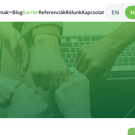
EN
H
lmak
Blog
Karrier
Referenciák
Rólunk
Kapcsolat