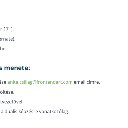
r 17+),
ernate),
her.
és menete:
dése
anita.csillag@frontendart.com
email címre.
töltése.
tvezetővel.
 a duális képzésre vonatkozólag.