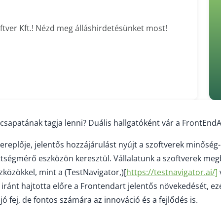
ftver Kft.! Nézd meg álláshirdetésünket most!
 csapatának tagja lenni? Duális hallgatóként vár a FrontEndA
zereplője, jelentős hozzájárulást nyújt a szoftverek minőség
ettségmérő eszközön keresztül. Vállalatunk a szoftverek me
zközökkel, mint a (TestNavigator,)[
https://testnavigator.ai/]
iránt hajtotta előre a Frontendart jelentős növekedését, ez
ó fej, de fontos számára az innováció és a fejlődés is.