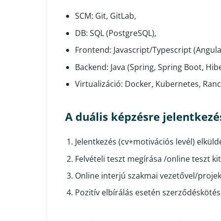
SCM: Git, GitLab,
DB: SQL (PostgreSQL),
Frontend: Javascript/Typescript (Angula
Backend: Java (Spring, Spring Boot, Hib
Virtualizáció: Docker, Kubernetes, Ranc
A duális képzésre jelentkez
Jelentkezés (cv+motivációs levél) elkül
Felvételi teszt megírása /online teszt ki
Online interjú szakmai vezetővel/projek
Pozitív elbírálás esetén szerződéskötés