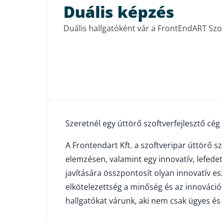
Duális képzés
Duális hallgatóként vár a FrontEndART Szo
Szeretnél egy úttörő szoftverfejlesztő cég
A Frontendart Kft. a szoftveripar úttörő s
elemzésen, valamint egy innovatív, lefed
javítására összpontosít olyan innovatív es
elkötelezettség a minőség és az innováció 
hallgatókat várunk, aki nem csak ügyes és j